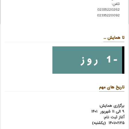
تلفن:
02335220262
02335220092
تا همایش ...
-1 روز
تاریخ های مهم
برگزاری همایش:
۹ الی ۱۱ شهریور ۱۴۰۱
آغاز ثبت نام:
۱۴۰۱/۰۲/۲۵ (یکشنبه)