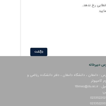
طایی رخ ندهد.
ایید
بازگشت
س دبیرخانه
س : دامغان ، دانشگاه دامغان ، دفتر دانشکده ریاضی و
م کامپیوتر
 18imec@du.ac.ir
ن:
023352202
023352200