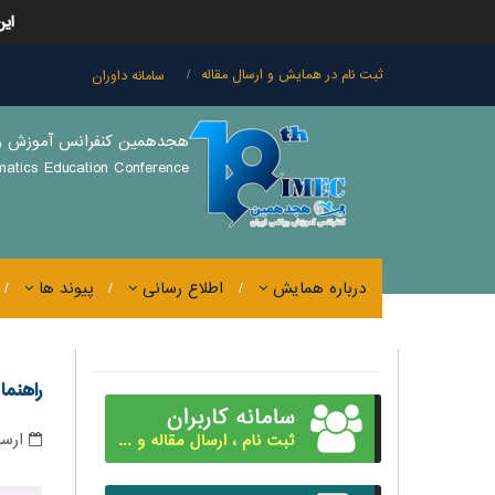
این
ثبت نام در همایش و ارسال مقاله
سامانه داوران
هجدهمین کنفرانس آموزش ری
matics Education Conference
درباره همایش
اطلاع رسانی
پيوند ها
راهنما
ارسا