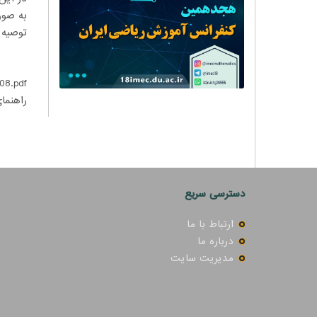
به صور
توصیه 
508.pdf
راهنما
دسترسی سریع
ارتباط با ما
درباره ما
مدیریت سایت