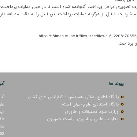
ت تصویری مراحل پرداخت گنجانده شده است تا در حین عملیات پرداخت،خ
میشود حتما قبل از هرگونه عملیات پرداخت این فایل را به دقت مطالعه بفرم
https://18imec.du.ac.ir/files_site/files/r_5_220817055
ی پرداخت
پیوند ها
آدر
پایگاه اطلاع رسانی همایشها و کنفرانس های کشور
آدر
پایگاه استنادی علوم جهان اسلام
علو
وزارت علوم تحقیقات و فناوری
ایمیل :
معاونت علمی و فناوری ریاست جمهوری
تلف
62
92