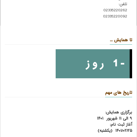
تلفن:
02335220262
02335220092
تا همایش ...
-1 روز
تاریخ های مهم
برگزاری همایش:
۹ الی ۱۱ شهریور ۱۴۰۱
آغاز ثبت نام:
۱۴۰۱/۰۲/۲۵ (یکشنبه)